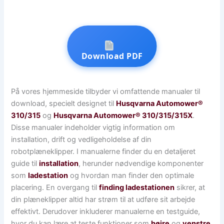
Download PDF
På vores hjemmeside tilbyder vi omfattende manualer til
download, specielt designet til
Husqvarna Automower®
310/315
og
Husqvarna Automower® 310/315/315X
.
Disse manualer indeholder vigtig information om
installation, drift og vedligeholdelse af din
robotplæneklipper. I manualerne finder du en detaljeret
guide til
installation
, herunder nødvendige komponenter
som
ladestation
og hvordan man finder den optimale
placering. En overgang til
finding ladestationen
sikrer, at
din plæneklipper altid har strøm til at udføre sit arbejde
effektivt. Derudover inkluderer manualerne en testguide,
hvor du kan lære at teste funktioner som
højre
og
venstre