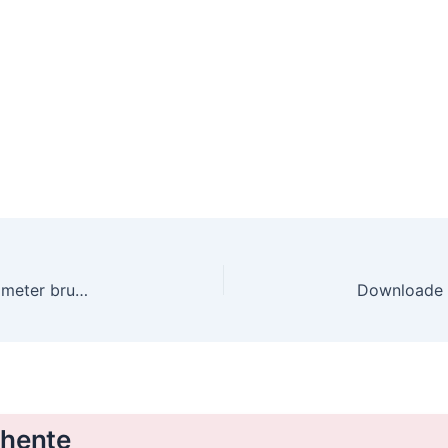
Downloade cook & baker trådløst stegetermometer brugsanvisning – Gratis, PDF
 hente