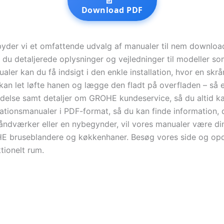
📄
Download PDF
yder vi et omfattende udvalg af manualer til nem download
er du detaljerede oplysninger og vejledninger til modeller
er kan du få indsigt i den enkle installation, hvor en skr
 kan let løfte hanen og lægge den fladt på overfladen – så 
oldelse samt detaljer om GROHE kundeservice, så du altid kan
ationsmanualer i PDF-format, så du kan finde information,
ndværker eller en nybegynder, vil vores manualer være din 
HE bruseblandere og køkkenhaner. Besøg vores side og opd
tionelt rum.