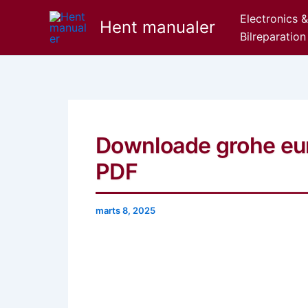
Gå
Electronics 
Hent manualer
til
Bilreparation
indholdet
Downloade grohe euro
PDF
marts 8, 2025