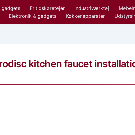
& gadgets
Fritidskøretøjer
Industriværktøj
Møbelm
Elektronik & gadgets
Køkkenapparater
Udstyrsin
disc kitchen faucet installati