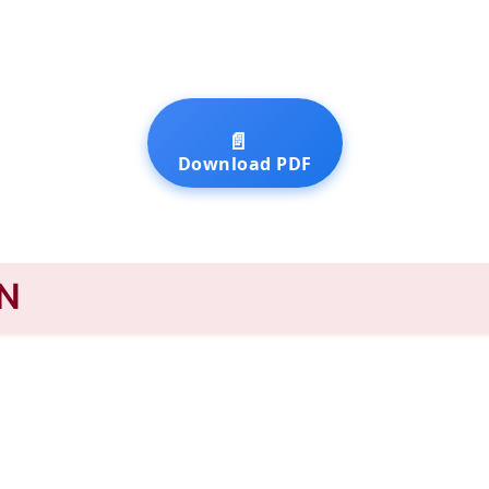
📄
Download PDF
N