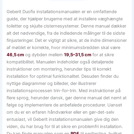
Geberit Duofix installationsmanualen er en omfattende
guide, der hjælper brugerne med at installere væghængte
toiletter og skjulte cisternesystemer. Denne manual dækker
alt det nødvendige, fra de indledende målinger til de sidste
finjusteringer. Det er vigtigt at sikre, at de indre dimensioner
af møblet er korrekte, hvor minimumsbredden skal være
46,5 cm
og dybden mellem
19,5–31,5 cm
for at sikre
kompatibilitet. Manualen indeholder også detaljerede
instruktioner om montering, herunder tips til korrekt
installation for optimal funktionalitet. Desuden finder du
nyttige diagrammer og billeder, der illustrerer
installationsprocessen trin-for-trin. Med instruktioner på
flere sprog, herunder dansk, gør denne manual det nemt at
følge og implementere de anbefalede procedurer. Uanset
om du er en erfaren håndværker eller en gør-det-selv
entusiast, vil Geberit installationsmanualen give dig den
viden, du har brug for til at sikre en problemfri installation.
Du kan finde manualen som en
PDF
til nedlasting, hvilket