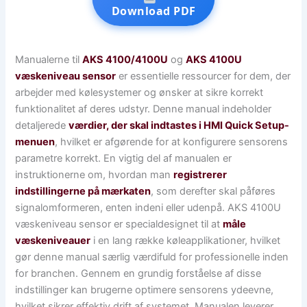
Download PDF
Manualerne til
AKS 4100/4100U
og
AKS 4100U
væskeniveau sensor
er essentielle ressourcer for dem, der
arbejder med kølesystemer og ønsker at sikre korrekt
funktionalitet af deres udstyr. Denne manual indeholder
detaljerede
værdier, der skal indtastes i HMI Quick Setup-
menuen
, hvilket er afgørende for at konfigurere sensorens
parametre korrekt. En vigtig del af manualen er
instruktionerne om, hvordan man
registrerer
indstillingerne på mærkaten
, som derefter skal påføres
signalomformeren, enten indeni eller udenpå. AKS 4100U
væskeniveau sensor er specialdesignet til at
måle
væskeniveauer
i en lang række køleapplikationer, hvilket
gør denne manual særlig værdifuld for professionelle inden
for branchen. Gennem en grundig forståelse af disse
indstillinger kan brugerne optimere sensorens ydeevne,
hvilket sikrer effektiv drift af systemet. Manualen leverer