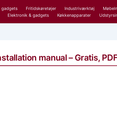
& gadgets
Fritidskøretøjer
Industriværktøj
Møbelm
Elektronik & gadgets
Køkkenapparater
Udstyrsin
tallation manual – Gratis, PD