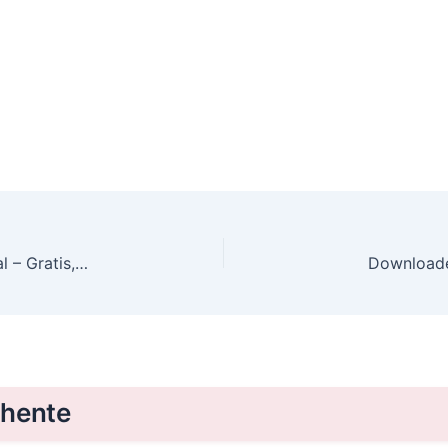
Downloade haynes peugeot 208 repair manual – Gratis, PDF
Downloade 
 hente