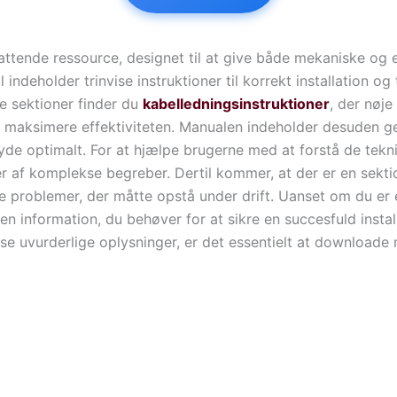
tende ressource, designet til at give både mekaniske og el
indeholder trinvise instruktioner til korrekt installation og 
e sektioner finder du
kabelledningsinstruktioner
, der nøje
maksimere effektiviteten. Manualen indeholder desuden gene
yde optimalt. For at hjælpe brugerne med at forstå de tek
er af komplekse begreber. Dertil kommer, at der er en sektion
le problemer, der måtte opstå under drift. Uanset om du er e
 information, du behøver for at sikre en succesfuld install
sse uvurderlige oplysninger, er det essentielt at downloade 