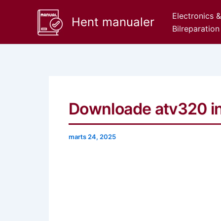
Gå
Electronics 
til
Hent manualer
Bilreparation
indholdet
Downloade atv320 ins
marts 24, 2025