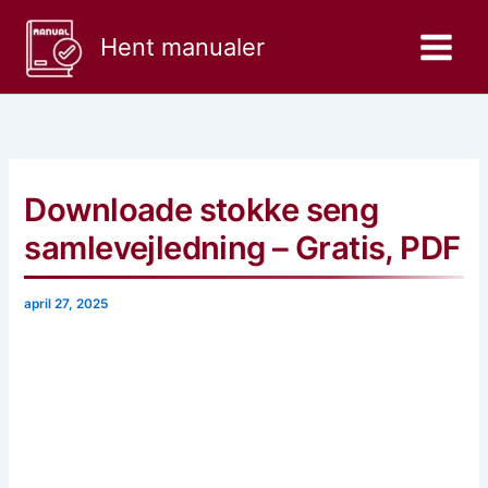
Gå
til
Hent manualer
indholdet
Downloade stokke seng
samlevejledning – Gratis, PDF
april 27, 2025