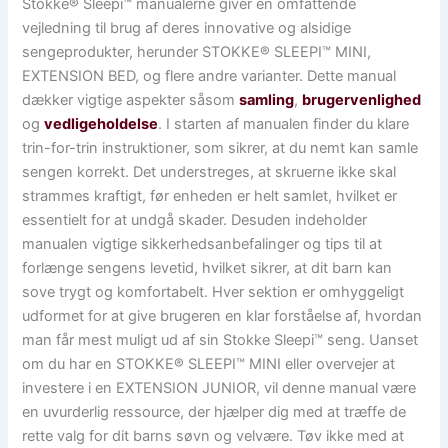
Stokke® Sleepi™ manualerne giver en omfattende
vejledning til brug af deres innovative og alsidige
sengeprodukter, herunder STOKKE® SLEEPI™ MINI,
EXTENSION BED, og flere andre varianter. Dette manual
dækker vigtige aspekter såsom
samling
,
brugervenlighed
og
vedligeholdelse
. I starten af manualen finder du klare
trin-for-trin instruktioner, som sikrer, at du nemt kan samle
sengen korrekt. Det understreges, at skruerne ikke skal
strammes kraftigt, før enheden er helt samlet, hvilket er
essentielt for at undgå skader. Desuden indeholder
manualen vigtige sikkerhedsanbefalinger og tips til at
forlænge sengens levetid, hvilket sikrer, at dit barn kan
sove trygt og komfortabelt. Hver sektion er omhyggeligt
udformet for at give brugeren en klar forståelse af, hvordan
man får mest muligt ud af sin Stokke Sleepi™ seng. Uanset
om du har en STOKKE® SLEEPI™ MINI eller overvejer at
investere i en EXTENSION JUNIOR, vil denne manual være
en uvurderlig ressource, der hjælper dig med at træffe de
rette valg for dit barns søvn og velvære. Tøv ikke med at