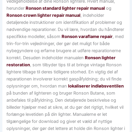
vedligeholdelse af dine Ronson lightere. Hvert manual,
herunder
Ronson standard lighter repair manual
og
Ronson crown lighter repair manual
, indeholder
detaljerede instruktioner om identifikation af problemer og
nødvendige reparationer. Du vil lære, hvordan du håndterer
specifikke modeller, såsom
Ronson varaflame repair
, med
trin-for-trin vejledninger, der gør det muligt for både
nybegyndere og erfarne brugere at udføre reparationerne
korrekt. Desuden indeholder manualen
Ronson lighter
restoration
, som tilbyder tips til at bringe vintage Ronson
lightere tilbage til deres tidligere storhed. En vigtig del af
reparationen involverer korrekt gaspåfyldning; du vil finde
oplysninger om, hvordan man
lokaliserer indløbsventilen
på bunden af lighteren og bruger Ronson Butane, som
anbefales til påfyldning. Den detaljerede beskrivelse og
billeder hjælper med at sikre, at du gør det rigtigt, hvilket vil
forlænge levetiden på din lighter. Manualerne er let
tilgængelige for download og giver et væld af nyttige
oplysninger, der gør det lettere at holde din Ronson lighter i