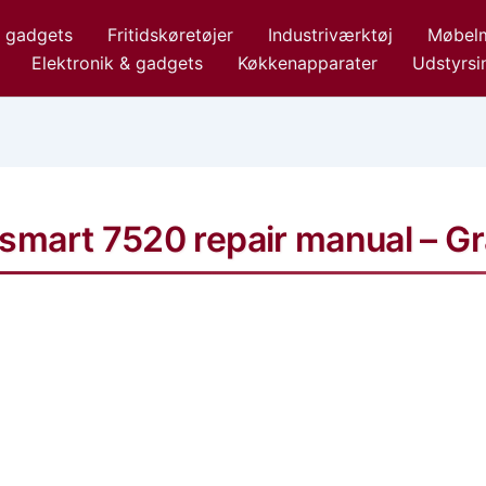
& gadgets
Fritidskøretøjer
Industriværktøj
Møbelm
Elektronik & gadgets
Køkkenapparater
Udstyrsin
mart 7520 repair manual – Gr