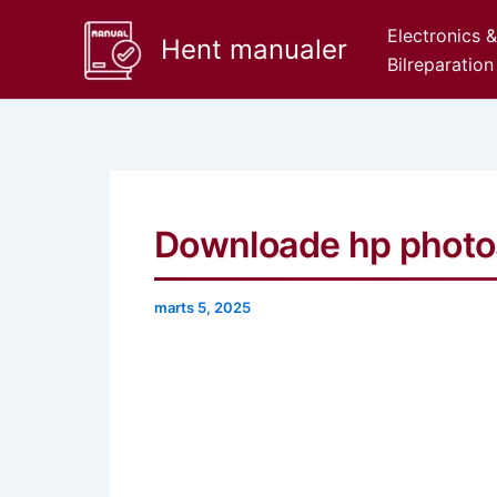
Gå
Electronics 
til
Hent manualer
Bilreparation
indholdet
Downloade hp photos
marts 5, 2025