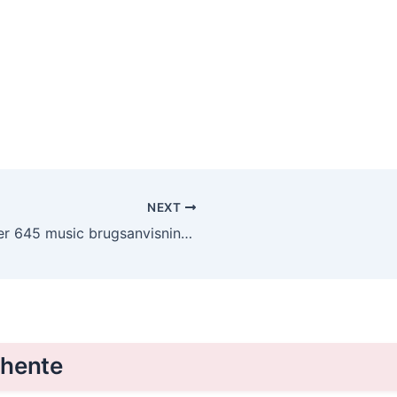
NEXT
Downloade garmin forerunner 645 music brugsanvisning – Gratis, PDF
 hente